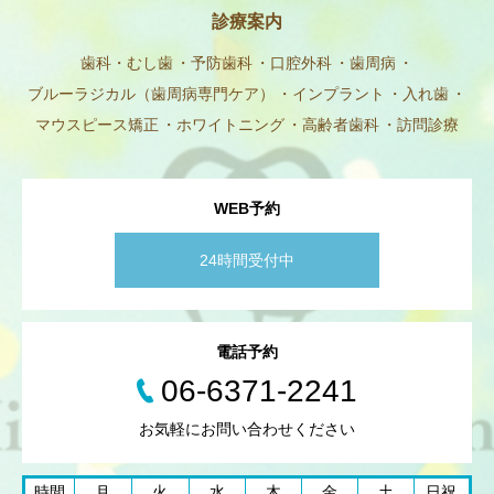
診療案内
歯科・むし歯
予防歯科
口腔外科
歯周病
ブルーラジカル（歯周病専門ケア）
インプラント
入れ歯
マウスピース矯正
ホワイトニング
高齢者歯科
訪問診療
WEB予約
24時間受付中
電話予約
06-6371-2241
お気軽にお問い合わせください
時間
月
火
水
木
金
土
日祝