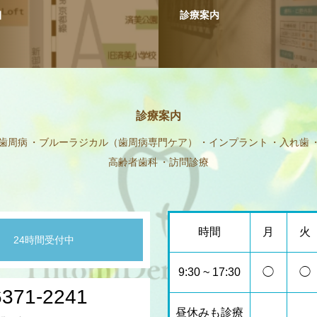
細
診療案内
診療案内
歯周病
ブルーラジカル（歯周病専門ケア）
インプラント
入れ歯
高齢者歯科
訪問診療
時間
月
火
24時間受付中
9:30 ~ 17:30
◯
◯
6371-2241
昼休みも診療