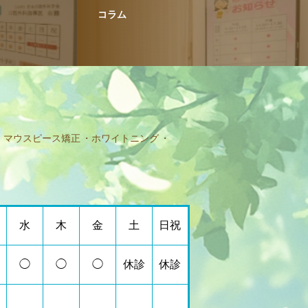
コラム
マウスピース矯正
ホワイトニング
水
木
金
土
日祝
◯
◯
◯
休診
休診