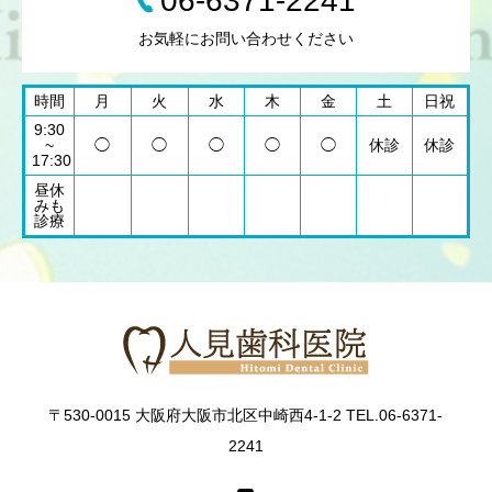
06-6371-2241
お気軽にお問い合わせください
時間
月
火
水
木
金
土
日祝
9:30
~
◯
◯
◯
◯
◯
休診
休診
17:30
昼休
みも
診療
〒530-0015 大阪府大阪市北区中崎西4-1-2 TEL.06-6371-
2241